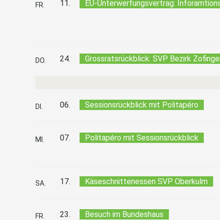
11.
EU-Unterwerfungsvertrag: Inforamtion
FR.
24.
Grossratsrückblick: SVP Bezirk Zofinge
DO.
06.
Sessionsrückblick mit Politapéro
DI.
07.
Politapéro mit Sessionsrückblick
MI.
17.
Käseschnittenessen SVP Oberkulm
SA.
23.
Besuch im Bundeshaus
FR.