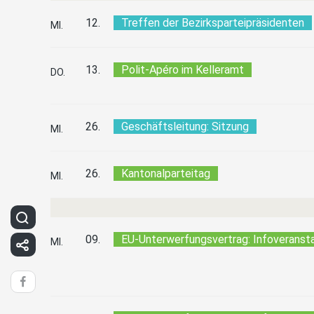
12.
Treffen der Bezirksparteipräsidenten
MI.
13.
Polit-Apéro im Kelleramt
DO.
26.
Geschäftsleitung: Sitzung
MI.
26.
Kantonalparteitag
MI.
09.
EU-Unterwerfungsvertrag: Infoveranst
MI.