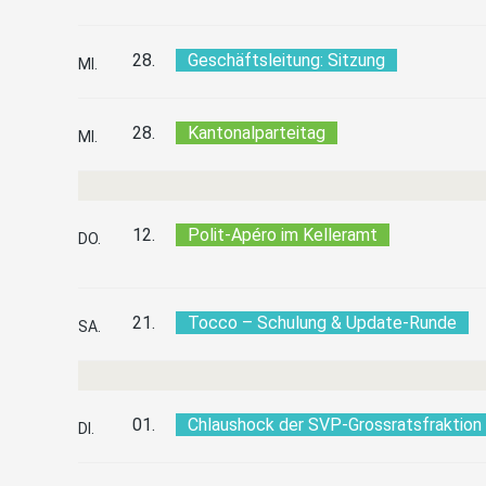
28.
Geschäftsleitung: Sitzung
MI.
28.
Kantonalparteitag
MI.
12.
Polit-Apéro im Kelleramt
DO.
21.
Tocco – Schulung & Update-Runde
SA.
01.
Chlaushock der SVP-Grossratsfraktion
DI.