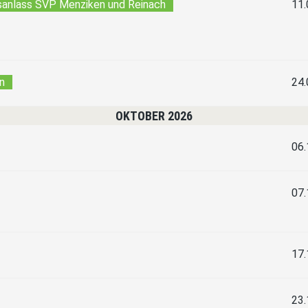
sanlass SVP Menziken und Reinach
11.
n
24.
OKTOBER 2026
06.
07.
17.
23.