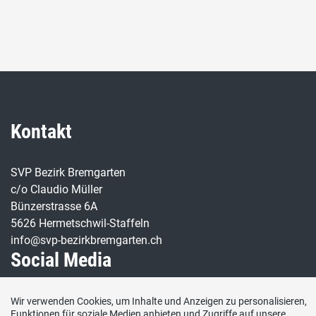
Kontakt
SVP Bezirk Bremgarten
c/o Claudio Müller
Bünzerstrasse 6A
5626 Hermetschwil-Staffeln
info@svp-bezirkbremgarten.ch
Social Media
Besuchen Sie uns bei:
Wir verwenden Cookies, um Inhalte und Anzeigen zu personalisieren,
Funktionen für soziale Medien anbieten und Zugriffe auf unsere