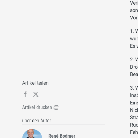
Ver
son
Vor
1. 
wur
Es 
2. 
Dro
Bea
Artikel teilen
3. 
Ins
Ein
Artikel drucken
Ni
Str
über den Autor
Rüc
Feh
René Bodmer