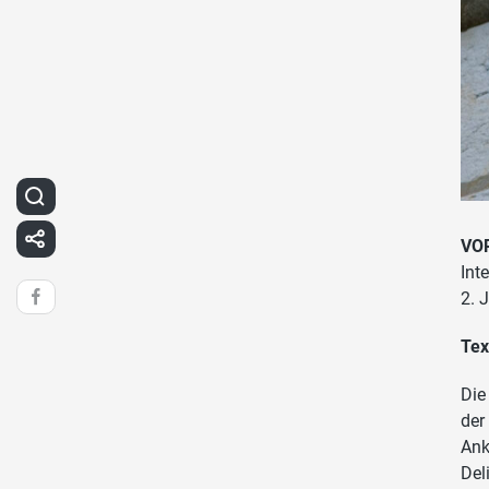
VO
Int
2. 
Tex
Die
der
Ank
Del