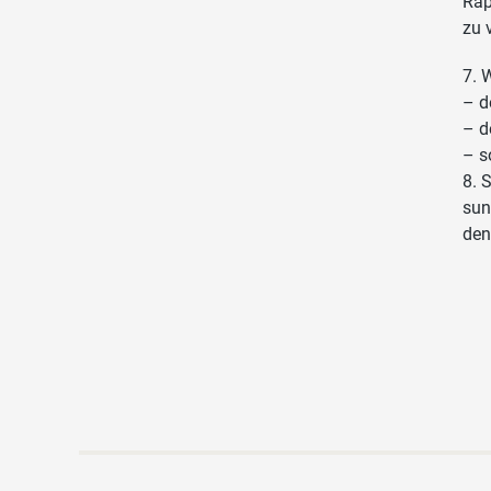
Rap
zu 
7. 
– d
– d
– s
8. 
sun
den