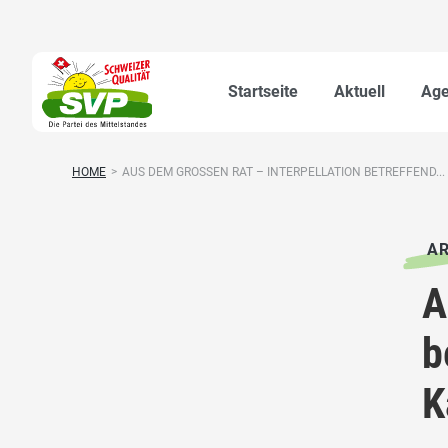
Startseite
Aktuell
Ag
HOME
>
AUS DEM GROSSEN RAT – INTERPELLATION BETREFFEND...
AR
A
b
K