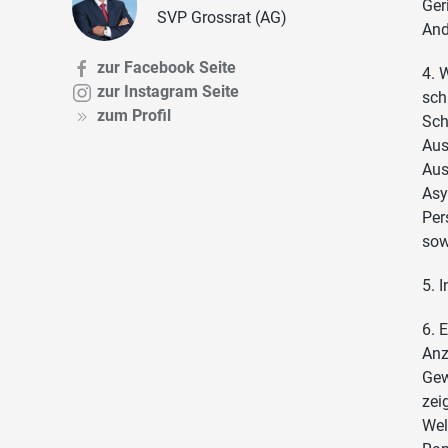
Ger
SVP Grossrat (AG)
And
zur Facebook Seite
4. 
zur Instagram Seite
sch
zum Profil
Sch
Aus
Aus
Asy
Per
sow
5. 
6. 
Anz
Gew
zei
Wel